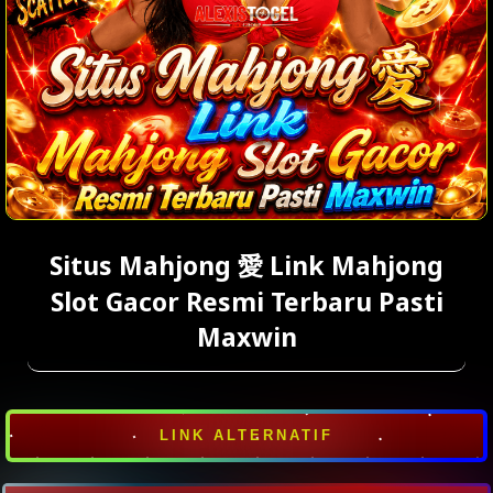
Situs Mahjong 愛 Link Mahjong
Slot Gacor Resmi Terbaru Pasti
Maxwin
LINK ALTERNATIF