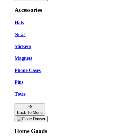
Accessories
Hats
New!
Stickers
Magnets
Phone Cases
Pins
Totes
Back To Menu
Home Goods