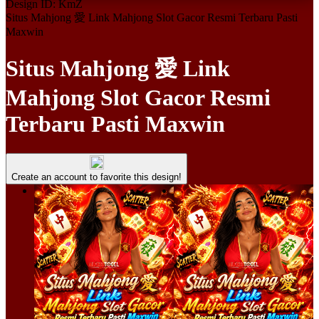
Design ID: KmZ
Situs Mahjong 愛 Link Mahjong Slot Gacor Resmi Terbaru Pasti
Maxwin
Situs Mahjong 愛 Link
Mahjong Slot Gacor Resmi
Terbaru Pasti Maxwin
Create an account to favorite this design!