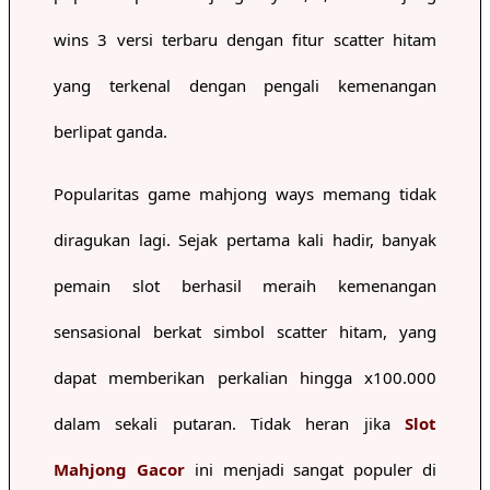
wins 3 versi terbaru dengan fitur scatter hitam
yang terkenal dengan pengali kemenangan
berlipat ganda.
Popularitas game mahjong ways memang tidak
diragukan lagi. Sejak pertama kali hadir, banyak
pemain slot berhasil meraih kemenangan
sensasional berkat simbol scatter hitam, yang
dapat memberikan perkalian hingga x100.000
dalam sekali putaran. Tidak heran jika
Slot
Mahjong Gacor
ini menjadi sangat populer di