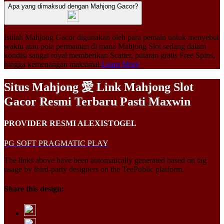
Apa yang dimaksud dengan Mahjong Gacor?
Istilah Mahjong Gacor digunakan oleh para pemain untuk menyebut
waktu atau pola permainan di mana Mahjong Slot sedang dalam
kondisi sangat royal memberikan Scatter, putaran gratis Free Spins,
hingga kemenangan maksimal.
Learn More
Situs Mahjong 愛 Link Mahjong Slot
Gacor Resmi Terbaru Pasti Maxwin
PROVIDER RESMI ALEXISTOGEL
PG SOFT
PRAGMATIC PLAY
The links above have been automatically generated based on tag
usage by third-party designers on the TeePublic platform.
Share this design: