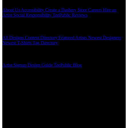
About Us
Accessibility
Create a Dashery Store
Careers
Hire an
Artist
Social Responsibility
TeePublic Reviews
Explore
All Designs
Content Directory
Featured Artists
Newest Designers
Newest T-Shirts
Tag Directory
Artists
Artist Signup
Design Guide
TeePublic Blog
Follow Us