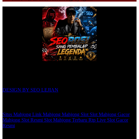
Don't love it? We'll fix it. For free.
100% Free Exchanges.
DESIGN BY SEO LEJIAN
Top Keyowrd
Situs Mahjong
Link Mahjong
Mahjong Slot
Slot Mahjong Gacor
Mahjong Slot Resmi
Slot Mahjong Terbaru
Rtp Live
Slot Gacor
Resmi
About Us