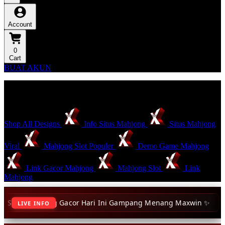
Account
0
Cart
BUAT AKUN
Explore Categories
Popular Products
Shop All Designs
Info Situs Mahjong
Situs Mahjong
Viral
Mahjong Slot Populer
Demo Game Mahjong
Link Gacor Mahjong
Mahjong Slot
Link
Mahjong
ahjong Gacor Hari Ini Gampang Menang Maxwin ✨
🎨 Situs 