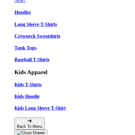
New!
Hoodies
Long Sleeve T-Shirts
Crewneck Sweatshirts
Tank Tops
Baseball T-Shirts
Kids Apparel
Kids T-Shirts
Kids Hoodie
Kids Long Sleeve T-Shirt
Back To Menu