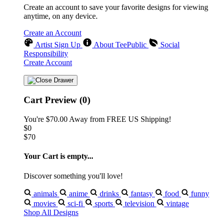
Create an account to save your favorite designs for viewing
anytime, on any device.
Create an Account
Artist Sign Up
About TeePublic
Social
Responsibility
Create Account
Cart Preview (0)
You're
$70.00
Away from
FREE US Shipping!
$0
$70
Your Cart is empty...
Discover something you'll love!
animals
anime
drinks
fantasy
food
funny
movies
sci-fi
sports
television
vintage
Shop All Designs