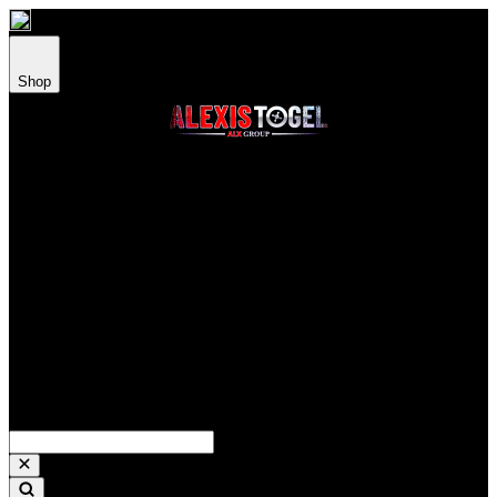
SITUS MAHJONG
GAME
DEMO MAHJONG
Shop
Selamat di ALEXISTOGEL
Daftar Situs Mahjong Slot
Main Game Mahjong Ways 1, 2 & Wins 3
Layanan Pelanggan 24 Non-Stop
RTP Update Real-time
Platform resmi dan berlisensi Mahjong Slot
Fitur Scatter Hitam