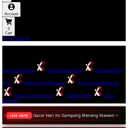
Account
0
Cart
BUAT AKUN
Explore Categories
Popular Products
Shop All Designs
Info Situs Mahjong
Situs Mahjong
Viral
Mahjong Slot Populer
Demo Game Mahjong
Link Gacor Mahjong
Mahjong Slot
Link
Mahjong
hjong Gacor Hari Ini Gampang Menang Maxwin ✨
🎨 Situs Ma