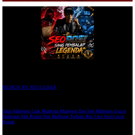
Don't love it? We'll fix it. For free.
100% Free Exchanges.
DESIGN BY SEO LEJIAN
Top Keyowrd
Situs Mahjong
Link Mahjong
Mahjong Slot
Slot Mahjong Gacor
Mahjong Slot Resmi
Slot Mahjong Terbaru
Rtp Live
Slot Gacor
Resmi
About Us