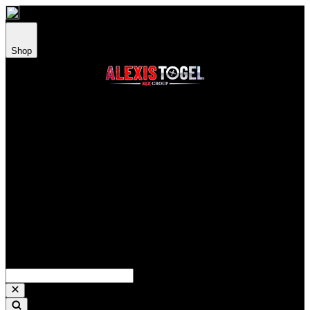
SITUS MAHJONG
GAME
DEMO MAHJONG
Shop
Selamat di ALEXISTOGEL
Daftar Situs Mahjong Slot
Main Game Mahjong Ways 1, 2 & Wins 3
Layanan Pelanggan 24 Non-Stop
RTP Update Real-time
Platform resmi dan berlisensi Mahjong Slot
Fitur Scatter Hitam