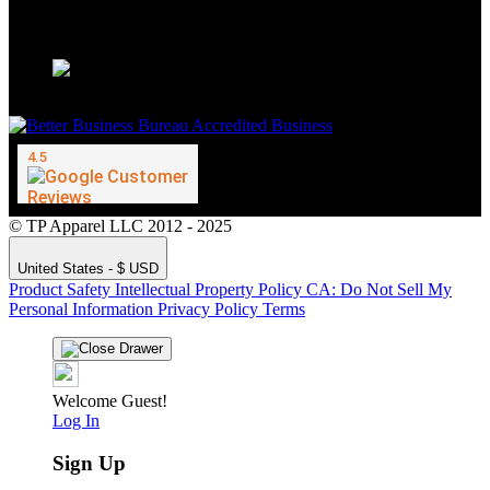
We Accept
© TP Apparel LLC 2012 - 2025
United States - $ USD
Product Safety
Intellectual Property Policy
CA: Do Not Sell My
Personal Information
Privacy Policy
Terms
Welcome Guest!
Log In
Sign Up