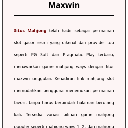
Maxwin
Situs Mahjong
telah hadir sebagai permainan
slot gacor resmi yang dikenal dari provider top
seperti PG Soft dan Pragmatic Play terbaru,
menawarkan game mahjong ways dengan fitur
maxwin unggulan. Kehadiran link mahjong slot
memudahkan pengguna menemukan permainan
favorit tanpa harus berpindah halaman berulang
kali. Tersedia variasi pilihan game mahjong
populer seperti mahjong ways 1, 2, dan mahjong