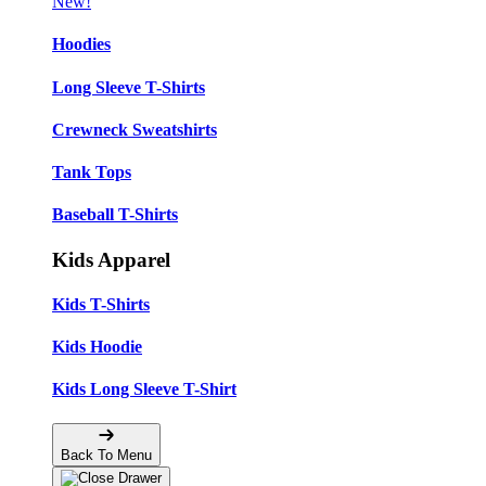
New!
Hoodies
Long Sleeve T-Shirts
Crewneck Sweatshirts
Tank Tops
Baseball T-Shirts
Kids Apparel
Kids T-Shirts
Kids Hoodie
Kids Long Sleeve T-Shirt
Back To Menu