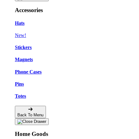
Accessories
Hats
New!
Stickers
Magnets
Phone Cases
Pins
Totes
Back To Menu
Home Goods