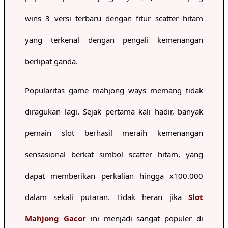
wins 3 versi terbaru dengan fitur scatter hitam
yang terkenal dengan pengali kemenangan
berlipat ganda.
Popularitas game mahjong ways memang tidak
diragukan lagi. Sejak pertama kali hadir, banyak
pemain slot berhasil meraih kemenangan
sensasional berkat simbol scatter hitam, yang
dapat memberikan perkalian hingga x100.000
dalam sekali putaran. Tidak heran jika
Slot
Mahjong Gacor
ini menjadi sangat populer di